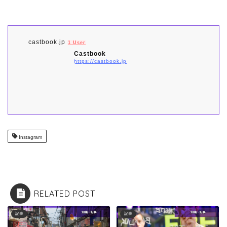
castbook.jp
1 User
Castbook
https://castbook.jp
Instagram
RELATED POST
記事
記事