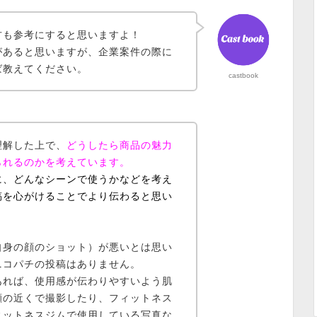
方も参考にすると思いますよ！
があると思いますが、企業案件の際に
ば教えてください。
castbook
理解
した上で、
どうしたら商品の魅力
られるのかを考えています。
に、どんなシーンで使うかなどを考え
稿を心がけることでより伝わると思い
自身の顔のショット）が悪いとは思い
ニコパチの投稿はありません。
あれば、
使用感が伝わりやすいよう肌
顔の近くで撮影
したり、
フィットネス
ィットネスジムで使用している写真
な