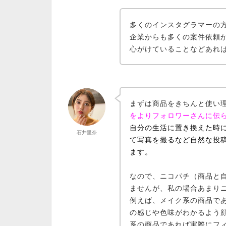
多くのインスタグラマーの
企業からも多くの案件依頼
心がけていることなどあれ
まずは
商品をきちんと使い
をよりフォロワーさんに伝
自分の生活に置き換えた時
石井里奈
て写真を撮るなど自然な投
ます。
なので、ニコパチ（商品と
ませんが、
私の場合あまり
例えば、
メイク系の商品
で
の感じや色味がわかるよう
系の商品
であれば
実際にフ