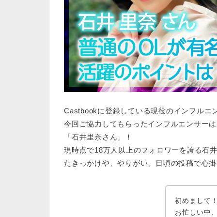
Castbookに登録している現役のインフル
今回ご協力してもらったインフルエンサーは
「
石井里奈
さん」！
現時点で
18万人以上のフォロワーを誇る
石
たきっかけや、やりがい、日頃の投稿で心掛
初めまして！
お忙しい中