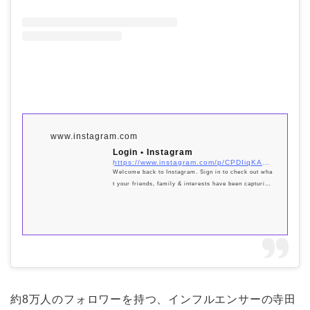
www.instagram.com
Login • Instagram
https://www.instagram.com/p/CPDIiqKAWZq/?utm_source=ig_embed&#038;utm_campaign=loading
Welcome back to Instagram. Sign in to check out wha
t your friends, family & interests have been capturing
& sharing around the world.
約8万人のフォロワーを持つ、インフルエンサーの寺田