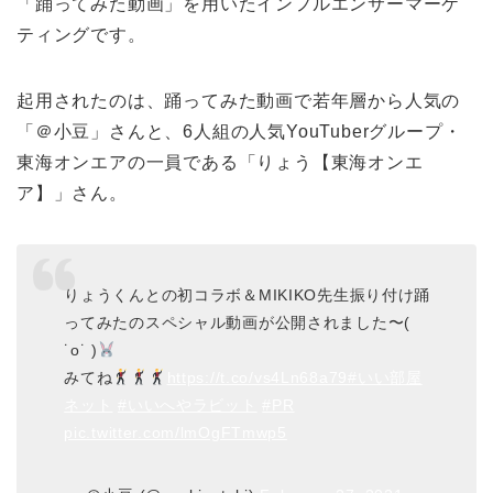
「踊ってみた動画」を用いたインフルエンサーマーケ
ティングです。
起用されたのは、踊ってみた動画で若年層から人気の
「＠小豆」さんと、6人組の人気YouTuberグループ・
東海オンエアの一員である「りょう【東海オンエ
ア】」さん。
りょうくんとの初コラボ＆MIKIKO先生振り付け踊
ってみたのスペシャル動画が公開されました〜(
˙o˙ )
みてね
https://t.co/vs4Ln68a79
#いい部屋
ネット
#いいへやラビット
#PR
pic.twitter.com/lmOgFTmwp5