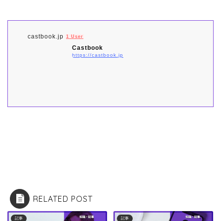
castbook.jp
1 User
Castbook
https://castbook.jp
RELATED POST
記事
記事