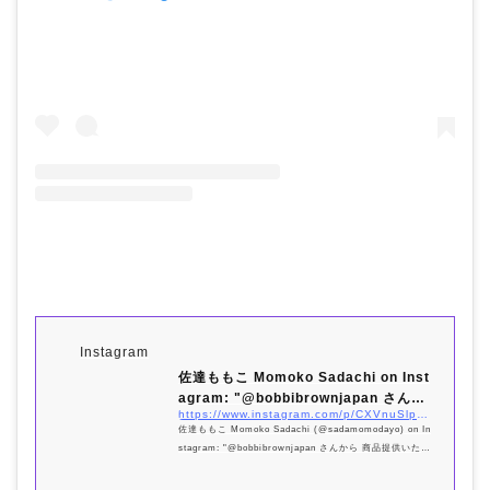
Instagram
佐達ももこ Momoko Sadachi on Inst
agram: "@bobbibrownjapan さんか
https://www.instagram.com/p/CXVnuSlp23t/?utm_source=ig_embed&#038;utm_campaign=loading
ら 商品提供い...
佐達ももこ Momoko Sadachi (@sadamomodayo) on In
stagram: "@bobbibrownjapan さんから 商品提供いただ
いたファンデーション
イン�..."