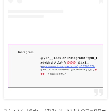
Instagram
@ykn__1220 on Instagram: "@lb_l
adybird さんから
ㅤㅤㅤㅤㅤㅤㅤㅤㅤㅤ&#x3...
https://www.instagram.com/p/CST808ZhXq_/?utm_source=ig_embed&#038;utm_campaign=loading
@ykn__1220 on Instagram: "@lb_ladybird さんから
ㅤㅤㅤㅤㅤㅤㅤㅤㅤㅤㅤㅤㅤこの日沢山食�..."
ユキノさん（＠ykn__1220）は、5.2万人のフォロワー