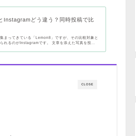
8とInstagramどう違う？同時投稿で比
集まってきている「Lemon8」ですが、その比較対象と
れるのがInstagramです。 文章を添えた写真を投...
CLOSE