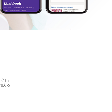
スです。
を抱える
。