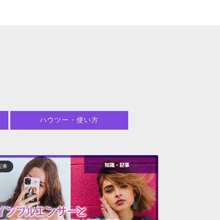
ハウツー・使い方
記事
事例
おしゃ
中！P