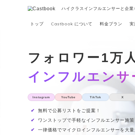
ハイクラスインフルエンサーと企業
トップ
Castbook について
料金プラン
実
フォロワー1万
インフルエンサ
Instagram
YouTube
TikTok
X
✔
無料で公募リストをご提案！
✔
ワンストップで手軽なインフルエンサー施策
✔
一律価格でマイクロインフルエンサーを大量