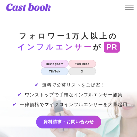
フォロワー1万人以上の
インフルエンサー
が
PR
Instagram
YouTube
TikTok
X
✔
無料で公募リストをご提案！
✔
ワンストップで手軽なインフルエンサー施策
✔
一律価格でマイクロインフルエンサーを大量起用
資料請求・お問い合わせ