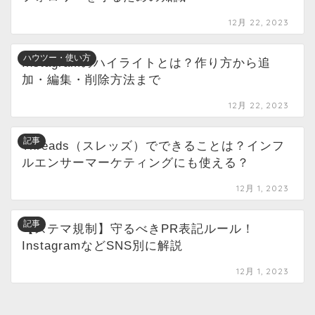
12月 22, 2023
ハウツー・使い方
Instagramのハイライトとは？作り方から追
加・編集・削除方法まで
12月 22, 2023
記事
Threads（スレッズ）でできることは？インフ
ルエンサーマーケティングにも使える？
12月 1, 2023
記事
【ステマ規制】守るべきPR表記ルール！
InstagramなどSNS別に解説
12月 1, 2023