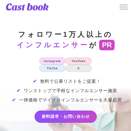
フォロワー1万人以上の
インフルエンサー
が
PR
Instagram
YouTube
TikTok
X
✔
無料で公募リストをご提案！
✔
ワンストップで手軽なインフルエンサー施策
✔
一律価格でマイクロインフルエンサーを大量起用
資料請求・お問い合わせ