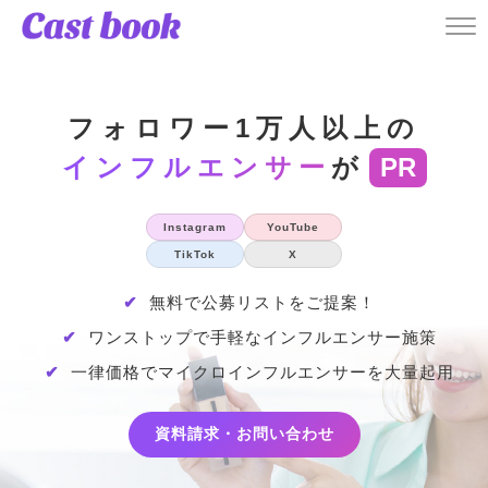
フォロワー1万人以上の
インフルエンサー
が
PR
Instagram
YouTube
TikTok
X
✔
無料で公募リストをご提案！
✔
ワンストップで手軽なインフルエンサー施策
✔
一律価格でマイクロインフルエンサーを大量起用
資料請求・お問い合わせ